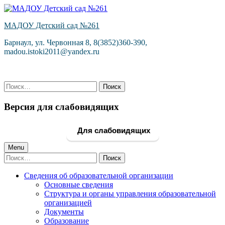
Skip
to
МАДОУ Детский сад №261
content
Барнаул, ул. Червонная 8, 8(3852)360-390,
madou.istoki2011@yandex.ru
Найти:
Версия для слабовидящих
Для слабовидящих
Primary
Menu
Найти:
Menu
Сведения об образовательной организации
Основные сведения
Структура и органы управления образовательной
организацией
Документы
Образование