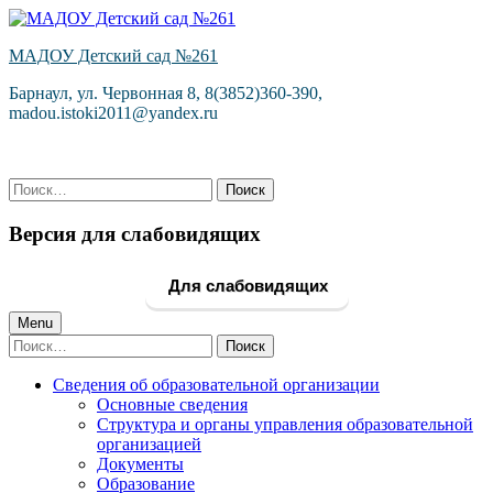
Skip
to
МАДОУ Детский сад №261
content
Барнаул, ул. Червонная 8, 8(3852)360-390,
madou.istoki2011@yandex.ru
Найти:
Версия для слабовидящих
Для слабовидящих
Primary
Menu
Найти:
Menu
Сведения об образовательной организации
Основные сведения
Структура и органы управления образовательной
организацией
Документы
Образование