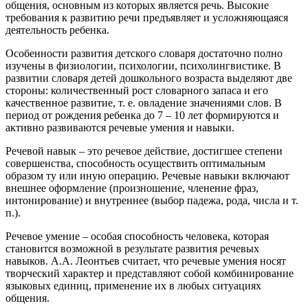
общения, основным из которых является речь. Высокие
требования к развитию речи предъявляет и усложняющаяся
деятельность ребенка.
Особенности развития детского словаря достаточно полно
изучены в физиологии, психологии, психолингвистике. В
развитии словаря детей дошкольного возраста выделяют две
стороны: количественный рост словарного запаса и его
качественное развитие, т. е. овладение значениями слов. В
период от рождения ребенка до 7 – 10 лет формируются и
активно развиваются речевые умения и навыки.
Речевой навык – это речевое действие, достигшее степени
совершенства, способность осуществить оптимальным
образом ту или иную операцию. Речевые навыки включают
внешнее оформление (произношение, членение фраз,
интонирование) и внутреннее (выбор падежа, рода, числа и т.
п.).
Речевое умение – особая способность человека, которая
становится возможной в результате развития речевых
навыков. А.А. Леонтьев считает, что речевые умения носят
творческий характер и представляют собой комбинирование
языковых единиц, применение их в любых ситуациях
общения.