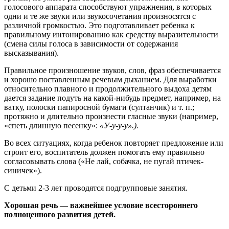
голосового аппарата способствуют упражнения, в которых
одни и те же звуки или звукосочетания произносятся с
различной громкостью. Это подготавливает ребенка к
правильному интонированию как средству выразительности
(смена силы голоса в зависимости от содержания
высказывания).
Правильное произношение звуков, слов, фраз обеспечивается
и хорошо поставленным речевым дыханием. Для выработки
относительно плавного и продолжительного выдоха детям
дается задание подуть на какой-нибудь предмет, например, на
ватку, полоски папиросной бумаги (султанчик) и т. п.;
протяжно и длительно произнести гласные звуки (например,
«спеть длинную песенку»:
«У-у-у-у».).
Во всех ситуациях, когда ребенок повторяет предложение или
строит его, воспитатель должен помогать ему правильно
согласовывать слова («Не лай, собачка, не пугай птичек-
синичек»).
С детьми 2-3 лет проводятся подгрупповые занятия.
Хорошая речь — важнейшее условие всестороннего
полноценного развития детей.