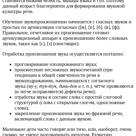
становятся нижняя челюсть, мышцы языка и губ. Поэтому
данный возраст благоприятен для формирования звуковой
культуры речи.
Обучение звукопроизношению начинается с гласных звуков и
простых по артикуляции согласных ([м], [п], [б], (в], [ф|).
Правильное, отчетливое их произношение готовит
артикуляционный аппарат к произношению более сложных
звуков, таких как [с], [з] (свистящие).
Отработка произношения звука осуществляется поэтапно:
проговаривание изолированного звука;
произнесение несложных звукосочетаний (при
тенденции к общей смягченности речи в
звукоподражаниях, начинающихся с согласного
звука
(му-у, тук-тук, динь-дон и
т. п.), чётче проявляются
(и легче исправляются) дефекты речи);
отработка звука в составе слова с простой слоговой
структурой (слова с открытым слогом, односложные
слова);
закрепление произношения звука во фразовой речи,
включающей слова с данным звуком.
Маленькие дети часто говорят или тихо, или, наоборот, очень
громко, не умеют разговаривать шепотом. Развитию