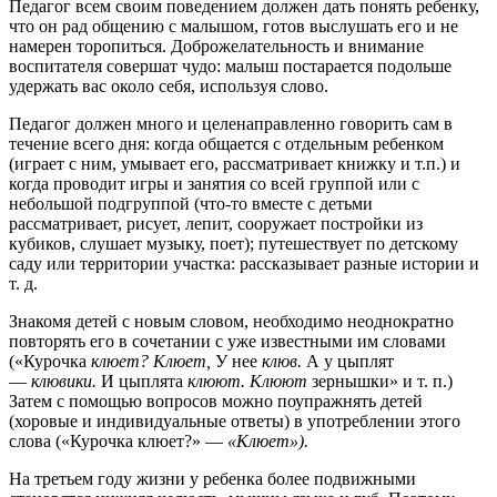
Педагог всем своим поведением должен дать понять ребенку,
что он рад общению с малышом, готов выслушать его и не
намерен торопиться. Доброжелательность и внимание
воспитателя совершат чудо: малыш постарается подольше
удержать вас около себя, используя слово.
Педагог должен много и целенаправленно говорить сам в
течение всего дня: когда общается с отдельным ребенком
(играет с ним, умывает его, рассматривает книжку и т.п.) и
когда проводит игры и занятия со всей группой или с
небольшой подгруппой (что-то вместе с детьми
рассматривает, рисует, лепит, сооружает постройки из
кубиков, слушает музыку, поет); путешествует по детскому
саду или территории участка: рассказывает разные истории и
т. д.
Знакомя детей с новым словом, необходимо неоднократно
повторять его в сочетании с уже известными им словами
(«Курочка
клюет? Клюет,
У нее
клюв.
А у цыплят
—
клювики.
И цыплята
клюют. Клюют
зернышки» и т. п.)
Затем с помощью вопросов можно поупражнять детей
(хоровые и индивидуальные ответы) в употреблении этого
слова («Курочка клюет?» —
«Клюет»).
На третьем году жизни у ребенка более подвижными