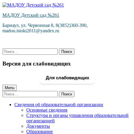
Skip
to
МАДОУ Детский сад №261
content
Барнаул, ул. Червонная 8, 8(3852)360-390,
madou.istoki2011@yandex.ru
Найти:
Версия для слабовидящих
Для слабовидящих
Primary
Menu
Найти:
Menu
Сведения об образовательной организации
Основные сведения
Структура и органы управления образовательной
организацией
Документы
Образование