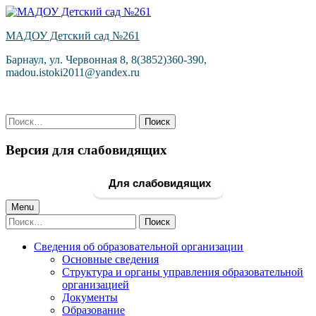
Skip
to
МАДОУ Детский сад №261
content
Барнаул, ул. Червонная 8, 8(3852)360-390,
madou.istoki2011@yandex.ru
Найти:
Версия для слабовидящих
Для слабовидящих
Primary
Menu
Найти:
Menu
Сведения об образовательной организации
Основные сведения
Структура и органы управления образовательной
организацией
Документы
Образование