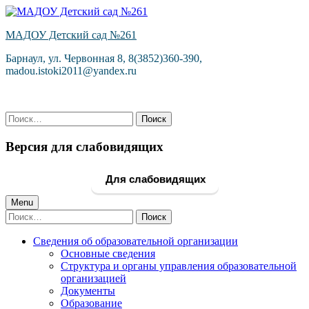
Skip
to
МАДОУ Детский сад №261
content
Барнаул, ул. Червонная 8, 8(3852)360-390,
madou.istoki2011@yandex.ru
Найти:
Версия для слабовидящих
Для слабовидящих
Primary
Menu
Найти:
Menu
Сведения об образовательной организации
Основные сведения
Структура и органы управления образовательной
организацией
Документы
Образование