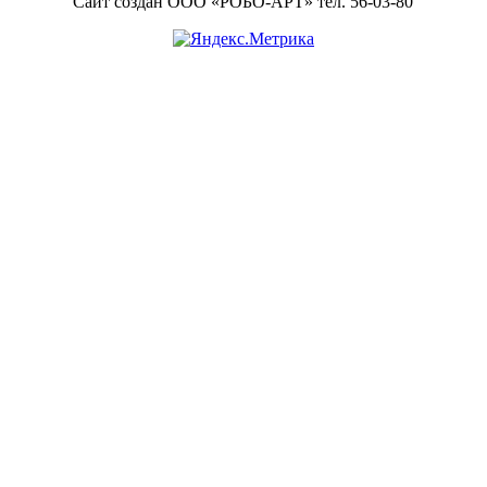
Сайт создан ООО «РОБО-АРТ» тел. 56-03-80