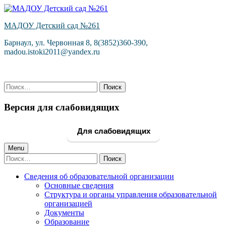
Skip
to
МАДОУ Детский сад №261
content
Барнаул, ул. Червонная 8, 8(3852)360-390,
madou.istoki2011@yandex.ru
Найти:
Версия для слабовидящих
Для слабовидящих
Primary
Menu
Найти:
Menu
Сведения об образовательной организации
Основные сведения
Структура и органы управления образовательной
организацией
Документы
Образование