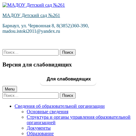
Skip
to
МАДОУ Детский сад №261
content
Барнаул, ул. Червонная 8, 8(3852)360-390,
madou.istoki2011@yandex.ru
Найти:
Версия для слабовидящих
Для слабовидящих
Primary
Menu
Найти:
Menu
Сведения об образовательной организации
Основные сведения
Структура и органы управления образовательной
организацией
Документы
Образование