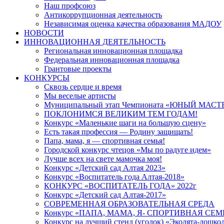
Наш профсоюз
Антикоррупционная деятельность
Независимая оценка качества образования МАДОУ
НОВОСТИ
ИННОВАЦИОННАЯ ДЕЯТЕЛЬНОСТЬ
Региональная инновационная площадка
Федеральная инновационная площадка
Грантовые проекты
КОНКУРСЫ
Сквозь сердце и время
Мы веселые артисты
Муниципальный этап Чемпионата «ЮНЫЙ МАСТ
ПОКЛОНИМСЯ ВЕЛИКИМ ТЕМ ГОДАМ!
Конкурс «Маленькие шаги на большую сцену»
Есть такая профессия — Родину защищать!
Папа, мама, я — спортивная семья!
Городской конкурс чтецов «Мы по радуге идем»
Лучше всех на свете мамочка моя!
Конкурс «Детский сад Алтая 2023»
Конкурс «Воспитатель года Алтая-2018»
КОНКУРС «ВОСПИТАТЕЛЬ ГОДА» 2022г
Конкурс «Детский сад Алтая-2017»
СОВРЕМЕННАЯ ОБРАЗОВАТЕЛЬНАЯ СРЕДА
Конкурс «ПАПА, МАМА, Я- СПОРТИВНАЯ СЕМ
Конкурс на лучший стенд (уголок) «Эколята-дошко