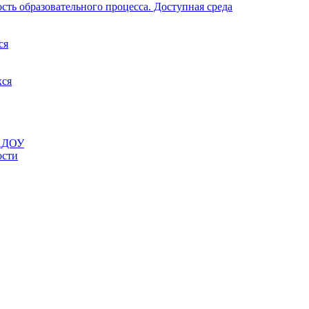
ть образовательного процесса. Доступная среда
ся
хся
МАДОУ
ости