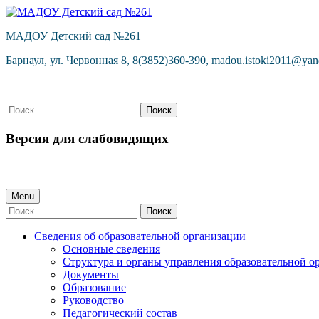
Skip
to
МАДОУ Детский сад №261
content
Барнаул, ул. Червонная 8, 8(3852)360-390, madou.istoki2011@yan
Найти:
Версия для слабовидящих
Primary
Menu
Найти:
Menu
Сведения об образовательной организации
Основные сведения
Структура и органы управления образовательной о
Документы
Образование
Руководство
Педагогический состав