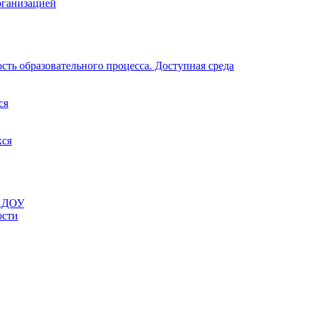
рганизацией
ть образовательного процесса. Доступная среда
ся
хся
МАДОУ
ости