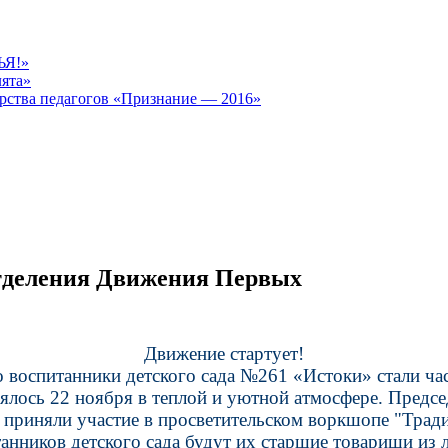
ЬЯ!»
лята»
рства педагогов «Признание — 2016»
отделения Движения Первых
Движение стартует!
 воспитанники детского сада №261 «Истоки» стали ч
ялось 22 ноября в теплой и уютной атмосфере. Предсе
риняли участие в просветительском воркшопе "Традиц
анников детского сада будут их старшие товарищи из л