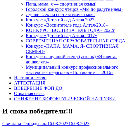
Папа, мама, я — спортивная семья!
Городской конкурс чтецов «Мы по радуге идем»
Лучше всех на свете мамочка моя!
Конкурс «Детский сад Алтая 2023»
Конкурс «Воспитатель года Алтая-2018»
КОНКУРС «ВОСПИТАТЕЛЬ ГОДА» 2022г
Конкурс «Детский сад Алтая-2017»
СОВРЕМЕННАЯ ОБРАЗОВАТЕЛЬНАЯ СРЕДА
Конкурс «ПАПА, МАМА, Я- СПОРТИВНАЯ
СЕМЬЯ!»
Конкурс на лучший стенд (уголок) «Эколята-
дошколята»
Муниципальный конкурс профессионального
мастерства педагогов «Признание — 2016»
Наставничество
АТТЕСТАЦИЯ
ВНЕДРЕНИЕ ФОП ДО
Обратная связь
СНИЖЕНИЕ БЮРОКРАТИЧЕСКОЙ НАГРУЗКИ
И снова победители!!!
Author
Published
Светлана Геннадьевна
16.08.2023
16.08.2023
on