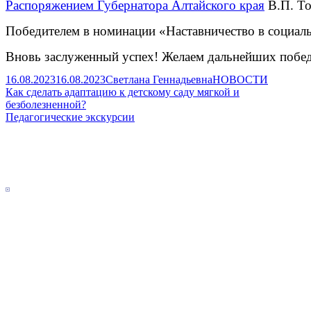
Распоряжением Губернатора Алтайского края
 В.П. Т
Победителем в номинации «Наставничество в социа
Вновь заслуженный успех! Желаем дальнейших побед 
Published
Author
Categories
16.08.2023
16.08.2023
Светлана Геннадьевна
НОВОСТИ
on
Навигация
Previous
Как сделать адаптацию к детскому саду мягкой и
article:
безболезненной?
по
Next
Педагогические экскурсии
записям
article:
Main
Sidebar