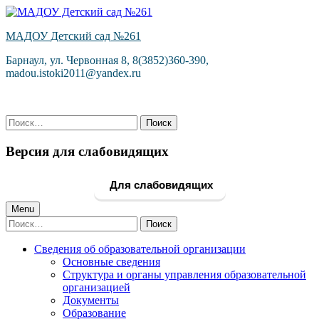
Skip
to
МАДОУ Детский сад №261
content
Барнаул, ул. Червонная 8, 8(3852)360-390,
madou.istoki2011@yandex.ru
Найти:
Версия для слабовидящих
Для слабовидящих
Primary
Menu
Найти:
Menu
Сведения об образовательной организации
Основные сведения
Структура и органы управления образовательной
организацией
Документы
Образование