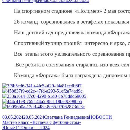
Author
Published
Светлана Геннадьевна
03.05.2024
28.05.2024
on
На спортивном стадионе  «Полимер» 2 мая сост
26 команд  соревновались в эстафетах показыва
Наш детский сад представляла команда «Форсаж
Спортивный турнир прошёл  интересно и ярко, с
Все  этапы этого увлекательного соревнования 
 Все ребята в состязаниях старались изо всех с
Команда «Форсаж» была награждена дипломом п
Published
Author
Categories
03.05.2024
28.05.2024
Светлана Геннадьевна
НОВОСТИ
on
Навигация
Previous
Мастер-класс «Встреча с футболистом»
article:
Next
Юные ГТОшки — 2024