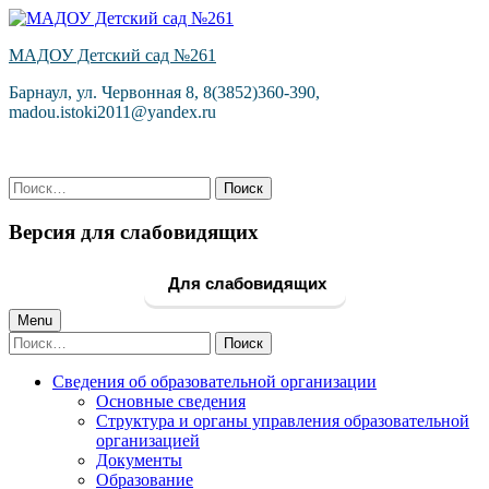
Skip
to
МАДОУ Детский сад №261
content
Барнаул, ул. Червонная 8, 8(3852)360-390,
madou.istoki2011@yandex.ru
Найти:
Версия для слабовидящих
Для слабовидящих
Primary
Menu
Найти:
Menu
Сведения об образовательной организации
Основные сведения
Структура и органы управления образовательной
организацией
Документы
Образование