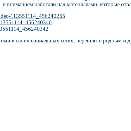
 и вниманием работали над материалами, которые отр
/video-113551114_456240265
o-113551114_456240340
113551114_456240342
ими в своих социальных сетях, перешлите родным и др