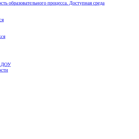
ть образовательного процесса. Доступная среда
ся
хся
МАДОУ
ости