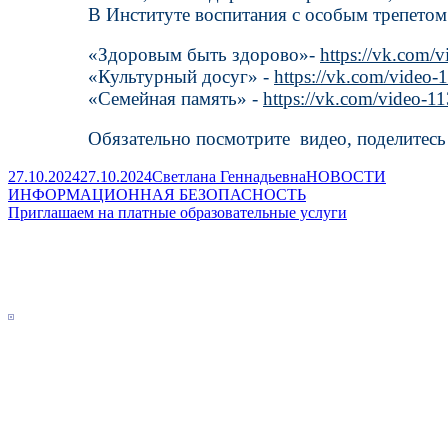
В Институте воспитания с особым трепетом
«Здоровым быть здорово»-
https://vk.com
«Культурный досуг» -
https://vk.com/vide
«Семейная память» -
https://vk.com/video-
Обязательно посмотрите видео, поделитесь 
Published
Author
Categories
27.10.2024
27.10.2024
Светлана Геннадьевна
НОВОСТИ
on
Навигация
Previous
ИНФОРМАЦИОННАЯ БЕЗОПАСНОСТЬ
article:
Next
Приглашаем на платные образовательные услуги
по
article:
Main
записям
Sidebar