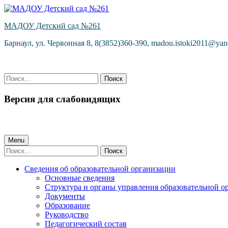
Skip
to
МАДОУ Детский сад №261
content
Барнаул, ул. Червонная 8, 8(3852)360-390, madou.istoki2011@yan
Найти:
Версия для слабовидящих
Primary
Menu
Найти:
Menu
Сведения об образовательной организации
Основные сведения
Структура и органы управления образовательной о
Документы
Образование
Руководство
Педагогический состав