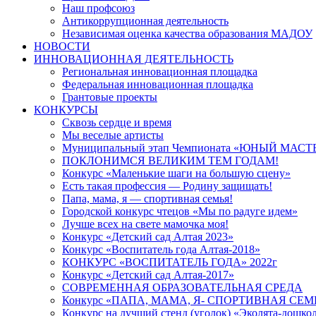
Наш профсоюз
Антикоррупционная деятельность
Независимая оценка качества образования МАДОУ
НОВОСТИ
ИННОВАЦИОННАЯ ДЕЯТЕЛЬНОСТЬ
Региональная инновационная площадка
Федеральная инновационная площадка
Грантовые проекты
КОНКУРСЫ
Сквозь сердце и время
Мы веселые артисты
Муниципальный этап Чемпионата «ЮНЫЙ МАСТ
ПОКЛОНИМСЯ ВЕЛИКИМ ТЕМ ГОДАМ!
Конкурс «Маленькие шаги на большую сцену»
Есть такая профессия — Родину защищать!
Папа, мама, я — спортивная семья!
Городской конкурс чтецов «Мы по радуге идем»
Лучше всех на свете мамочка моя!
Конкурс «Детский сад Алтая 2023»
Конкурс «Воспитатель года Алтая-2018»
КОНКУРС «ВОСПИТАТЕЛЬ ГОДА» 2022г
Конкурс «Детский сад Алтая-2017»
СОВРЕМЕННАЯ ОБРАЗОВАТЕЛЬНАЯ СРЕДА
Конкурс «ПАПА, МАМА, Я- СПОРТИВНАЯ СЕМ
Конкурс на лучший стенд (уголок) «Эколята-дошко