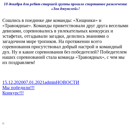
10 декабря для ребят старшей группы прошло спортивное развлечение
«Зов джунглей»!
Сошлись в поединке две команды: «Хищники» и
«Травоядные». Команды приветствовали друг друга веселыми
девизами, соревновались в увлекательных конкурсах и
эстафетах, отгадывали загадки, делились знаниями о
загадочном мире тропиков. На протяжении всего
соревнования присутствовал добрый настрой и командный
дух. Ну и какие соревнования без победителей? Победителем
наших соревнований стала команда «Травоядных», с чем мы
их поздравляем!
Published
Author
Categories
15.12.2020
07.01.2021
admin
НОВОСТИ
on
Навигация
Previous
Мы победили!!!
article:
Next
Конкурс!!!
по
article:
Main
записям
Sidebar