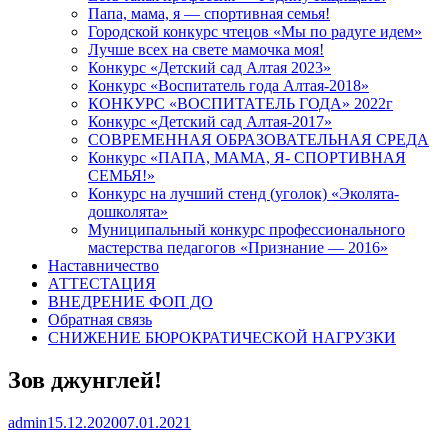
Папа, мама, я — спортивная семья!
Городской конкурс чтецов «Мы по радуге идем»
Лучше всех на свете мамочка моя!
Конкурс «Детский сад Алтая 2023»
Конкурс «Воспитатель года Алтая-2018»
КОНКУРС «ВОСПИТАТЕЛЬ ГОДА» 2022г
Конкурс «Детский сад Алтая-2017»
СОВРЕМЕННАЯ ОБРАЗОВАТЕЛЬНАЯ СРЕДА
Конкурс «ПАПА, МАМА, Я- СПОРТИВНАЯ
СЕМЬЯ!»
Конкурс на лучший стенд (уголок) «Эколята-
дошколята»
Муниципальный конкурс профессионального
мастерства педагогов «Признание — 2016»
Наставничество
АТТЕСТАЦИЯ
ВНЕДРЕНИЕ ФОП ДО
Обратная связь
СНИЖЕНИЕ БЮРОКРАТИЧЕСКОЙ НАГРУЗКИ
Зов джунглей!
Author
Published
admin
15.12.2020
07.01.2021
on