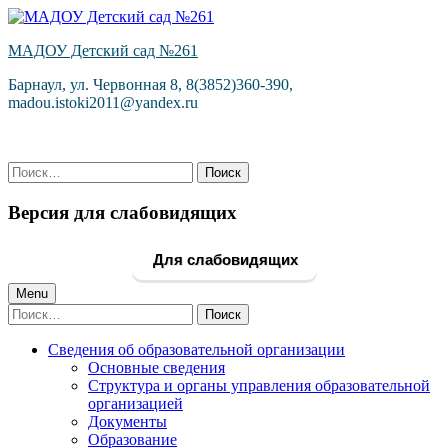
Skip
to
МАДОУ Детский сад №261
content
Барнаул, ул. Червонная 8, 8(3852)360-390,
madou.istoki2011@yandex.ru
Найти:
Версия для слабовидящих
Для слабовидящих
Primary
Menu
Найти:
Menu
Сведения об образовательной организации
Основные сведения
Структура и органы управления образовательной
организацией
Документы
Образование