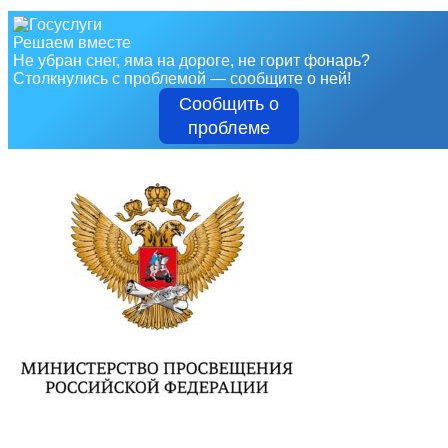
Решаем вместе
Не убран снег, яма на дороге, не горит фонарь?
Столкнулись с проблемой — сообщите о ней!
Сообщить о
проблеме