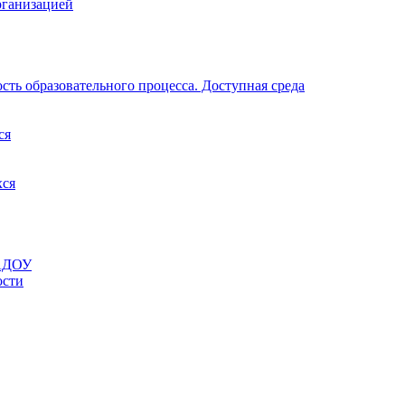
рганизацией
ть образовательного процесса. Доступная среда
ся
хся
МАДОУ
ости