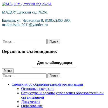
Skip
to
МАДОУ Детский сад №261
content
Барнаул, ул. Червонная 8, 8(3852)360-390,
madou.istoki2011@yandex.ru
Найти:
Версия для слабовидящих
Для слабовидящих
Primary
Menu
Найти:
Menu
Сведения об образовательной организации
Основные сведения
Структура и органы управления образовательной
организацией
Документы
Образование