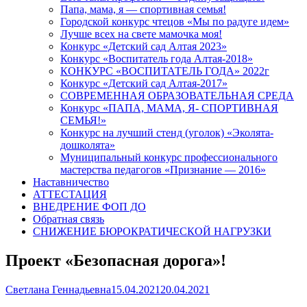
Папа, мама, я — спортивная семья!
Городской конкурс чтецов «Мы по радуге идем»
Лучше всех на свете мамочка моя!
Конкурс «Детский сад Алтая 2023»
Конкурс «Воспитатель года Алтая-2018»
КОНКУРС «ВОСПИТАТЕЛЬ ГОДА» 2022г
Конкурс «Детский сад Алтая-2017»
СОВРЕМЕННАЯ ОБРАЗОВАТЕЛЬНАЯ СРЕДА
Конкурс «ПАПА, МАМА, Я- СПОРТИВНАЯ
СЕМЬЯ!»
Конкурс на лучший стенд (уголок) «Эколята-
дошколята»
Муниципальный конкурс профессионального
мастерства педагогов «Признание — 2016»
Наставничество
АТТЕСТАЦИЯ
ВНЕДРЕНИЕ ФОП ДО
Обратная связь
СНИЖЕНИЕ БЮРОКРАТИЧЕСКОЙ НАГРУЗКИ
Проект «Безопасная дорога»!
Author
Published
Светлана Геннадьевна
15.04.2021
20.04.2021
on