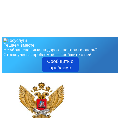
Решаем вместе
Не убран снег, яма на дороге, не горит фонарь?
Столкнулись с проблемой — сообщите о ней!
Сообщить о
проблеме