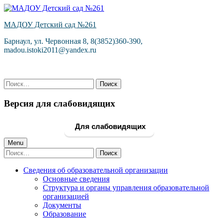
Skip
to
МАДОУ Детский сад №261
content
Барнаул, ул. Червонная 8, 8(3852)360-390,
madou.istoki2011@yandex.ru
Найти:
Версия для слабовидящих
Для слабовидящих
Primary
Menu
Найти:
Menu
Сведения об образовательной организации
Основные сведения
Структура и органы управления образовательной
организацией
Документы
Образование