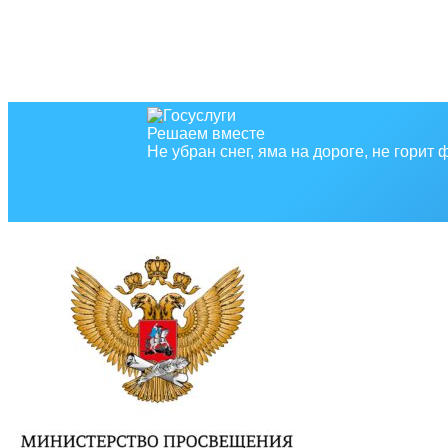
Решаем вместе
Не убран снег, яма на дороге, не горит