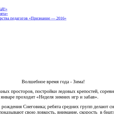
ЬЯ!»
лята»
рства педагогов «Признание — 2016»
Волшебное время года - Зима!
х просторов, постройки ледовых крепостей, соревно
 январе проходит «Неделя зимних игр и забав».
ждения Снеговика; ребята средних групп делают снеж
азывают свою ловкость, внимание, скорость в биатлон