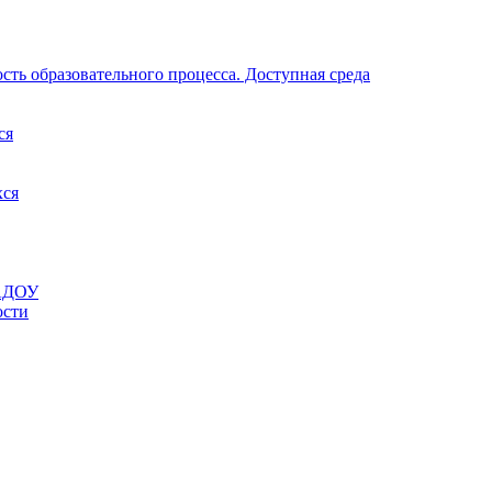
ть образовательного процесса. Доступная среда
ся
хся
МАДОУ
ости