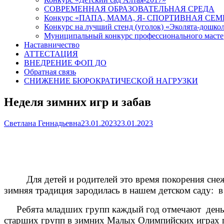
СОВРЕМЕННАЯ ОБРАЗОВАТЕЛЬНАЯ СРЕДА
Конкурс «ПАПА, МАМА, Я- СПОРТИВНАЯ СЕМ
Конкурс на лучший стенд (уголок) «Эколята-дошко
Муниципальный конкурс профессионального масте
Наставничество
АТТЕСТАЦИЯ
ВНЕДРЕНИЕ ФОП ДО
Обратная связь
СНИЖЕНИЕ БЮРОКРАТИЧЕСКОЙ НАГРУЗКИ
Неделя зимних игр и забав
Author
Published
Светлана Геннадьевна
23.01.2023
23.01.2023
on
Для детей и родителей это время покорения снежны
зимняя традиция зародилась в нашем детском саду: в
Ребята младших групп каждый год отмечают день ро
старших групп в зимних Малых Олимпийских играх пок