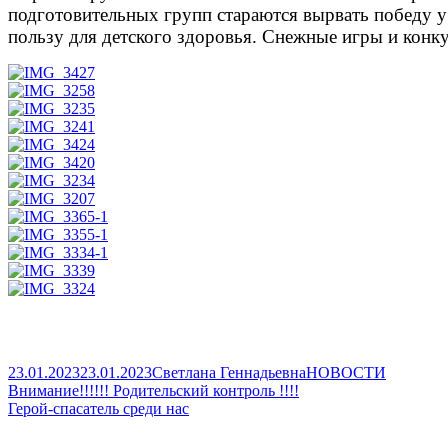
подготовительных групп стараются вырвать победу у
пользу для детского здоровья. Снежные игры и конк
Published
Author
Categories
23.01.2023
23.01.2023
Светлана Геннадьевна
НОВОСТИ
on
Навигация
Previous
Внимание!!!!!! Родительский контроль !!!!
article:
Next
Герой-спасатель среди нас
по
article:
Main